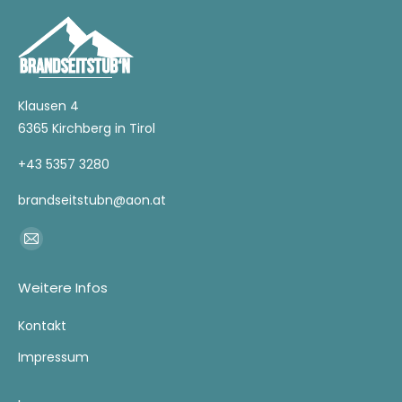
Klausen 4
6365 Kirchberg in Tirol
+43 5357 3280
brandseitstubn@aon.at
Finden Sie uns auf:
E-
Mail
Weitere Infos
page
opens
Kontakt
in
Impressum
new
window